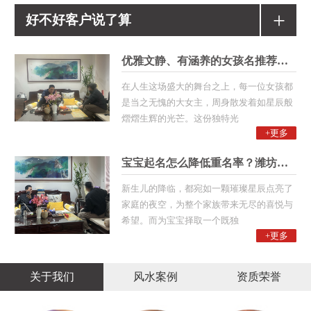
+
好不好客户说了算
优雅文静、有涵养的女孩名推荐！潍
在人生这场盛大的舞台之上，每一位女孩都
是当之无愧的大女主，周身散发着如星辰般
熠熠生辉的光芒。这份独特光
+更多
宝宝起名怎么降低重名率？潍坊起名
新生儿的降临，都宛如一颗璀璨星辰点亮了
家庭的夜空，为整个家族带来无尽的喜悦与
希望。而为宝宝择取一个既独
+更多
关于我们
风水案例
资质荣誉