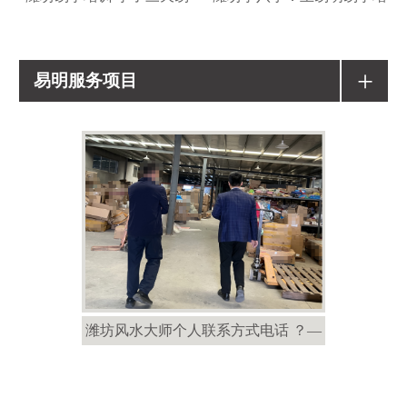
+
易明服务项目
潍坊风水大师个人联系方式电话 ？—
潍坊风水大