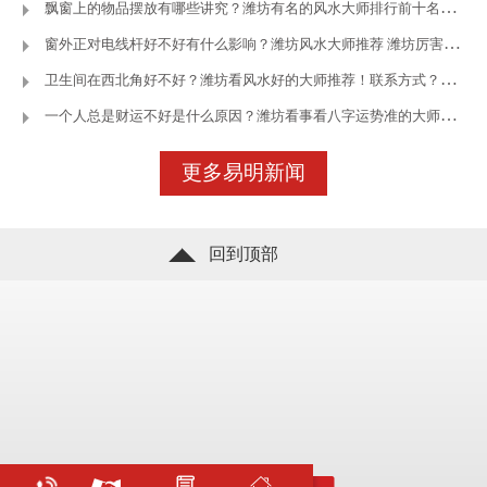
飘窗上的物品摆放有哪些讲究？潍坊有名的风水大师排行前十名—潍坊
窗外正对电线杆好不好有什么影响？潍坊风水大师推荐 潍坊厉害的风
卫生间在西北角好不好？潍坊看风水好的大师推荐！联系方式？—潍坊王
一个人总是财运不好是什么原因？潍坊看事看八字运势准的大师—潍坊
立即咨询
了解更多
更多易明新闻
回到顶部
立即咨询
了解更多