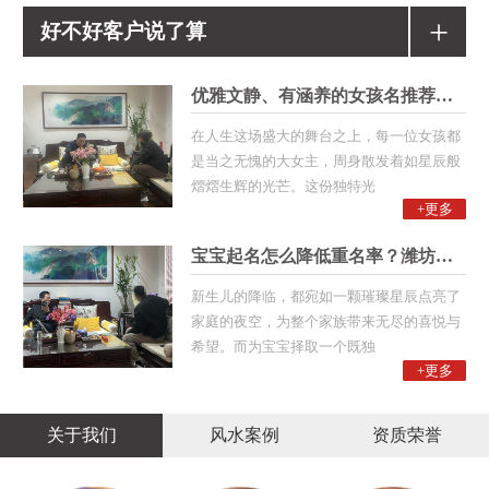
+
好不好客户说了算
优雅文静、有涵养的女孩名推荐！潍
在人生这场盛大的舞台之上，每一位女孩都
是当之无愧的大女主，周身散发着如星辰般
熠熠生辉的光芒。这份独特光
+更多
宝宝起名怎么降低重名率？潍坊起名
新生儿的降临，都宛如一颗璀璨星辰点亮了
家庭的夜空，为整个家族带来无尽的喜悦与
希望。而为宝宝择取一个既独
+更多
关于我们
风水案例
资质荣誉