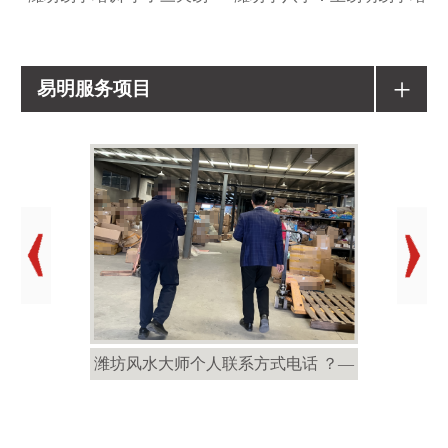
+
易明服务项目
潍坊风水大师个人联系方式电话 ？—
潍坊风水大