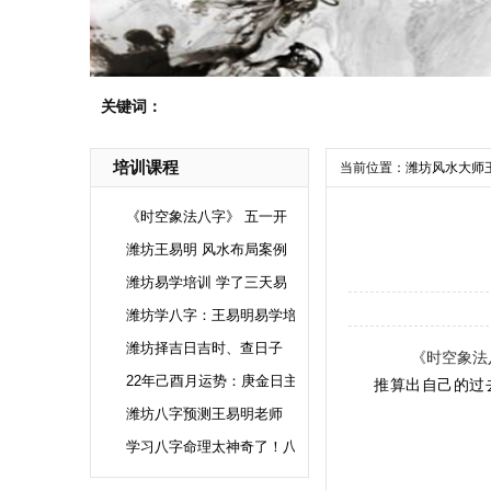
关键词：
培训课程
当前位置：
潍坊风水大师
《时空象法八字》 五一开
潍坊王易明 风水布局案例
潍坊易学培训 学了三天易
潍坊学八字：王易明易学培
潍坊择吉日吉时、查日子
《时空象法
22年己酉月运势：庚金日主
推算出自己的过
潍坊八字预测王易明老师
学习八字命理太神奇了！八