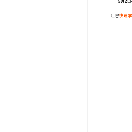
5月2
让您
快速